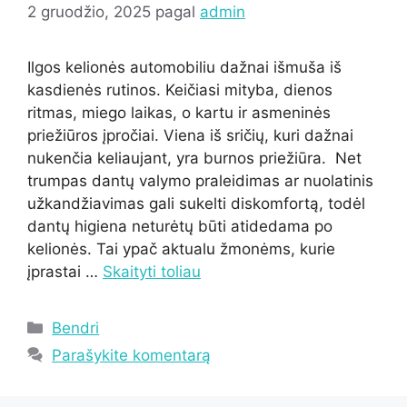
2 gruodžio, 2025
pagal
admin
Ilgos kelionės automobiliu dažnai išmuša iš
kasdienės rutinos. Keičiasi mityba, dienos
ritmas, miego laikas, o kartu ir asmeninės
priežiūros įpročiai. Viena iš sričių, kuri dažnai
nukenčia keliaujant, yra burnos priežiūra. Net
trumpas dantų valymo praleidimas ar nuolatinis
užkandžiavimas gali sukelti diskomfortą, todėl
dantų higiena neturėtų būti atidedama po
kelionės. Tai ypač aktualu žmonėms, kurie
įprastai …
Skaityti toliau
Kategorijos
Bendri
Parašykite komentarą