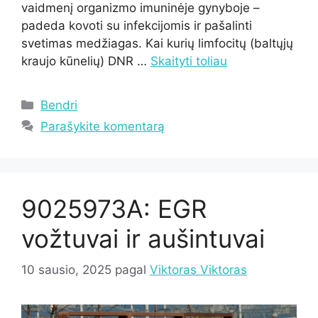
vaidmenį organizmo imuninėje gynyboje –
padeda kovoti su infekcijomis ir pašalinti
svetimas medžiagas. Kai kurių limfocitų (baltųjų
kraujo kūnelių) DNR …
Skaityti toliau
Kategorijos
Bendri
Parašykite komentarą
9025973A: EGR
vožtuvai ir aušintuvai
10 sausio, 2025
pagal
Viktoras Viktoras