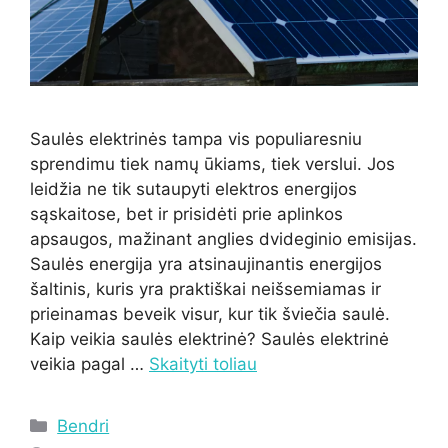
Saulės elektrinės tampa vis populiaresniu
sprendimu tiek namų ūkiams, tiek verslui. Jos
leidžia ne tik sutaupyti elektros energijos
sąskaitose, bet ir prisidėti prie aplinkos
apsaugos, mažinant anglies dvideginio emisijas.
Saulės energija yra atsinaujinantis energijos
šaltinis, kuris yra praktiškai neišsemiamas ir
prieinamas beveik visur, kur tik šviečia saulė.
Kaip veikia saulės elektrinė? Saulės elektrinė
veikia pagal …
Skaityti toliau
Kategorijos
Bendri