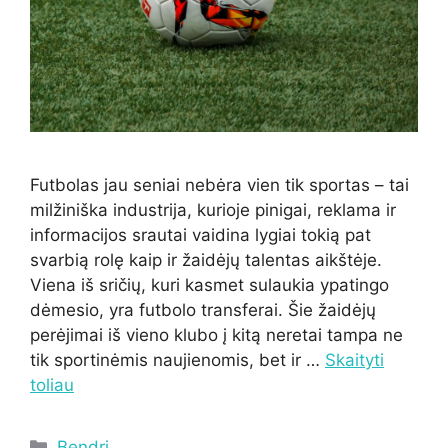
Futbolas jau seniai nebėra vien tik sportas – tai
milžiniška industrija, kurioje pinigai, reklama ir
informacijos srautai vaidina lygiai tokią pat
svarbią rolę kaip ir žaidėjų talentas aikštėje.
Viena iš sričių, kuri kasmet sulaukia ypatingo
dėmesio, yra futbolo transferai. Šie žaidėjų
perėjimai iš vieno klubo į kitą neretai tampa ne
tik sportinėmis naujienomis, bet ir …
Skaityti
toliau
Kategorijos
Bendri