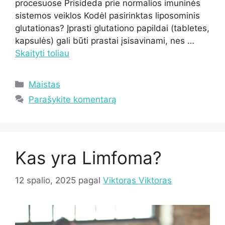
procesuose Prisideda prie normalios imuninės
sistemos veiklos Kodėl pasirinktas liposominis
glutationas? Įprasti glutationo papildai (tabletes,
kapsulės) gali būti prastai įsisavinami, nes …
Skaityti toliau
Kategorijos
Maistas
Parašykite komentarą
Kas yra Limfoma?
12 spalio, 2025
pagal
Viktoras Viktoras