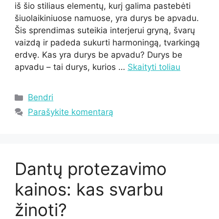
iš šio stiliaus elementų, kurį galima pastebėti
šiuolaikiniuose namuose, yra durys be apvadu.
Šis sprendimas suteikia interjerui gryną, švarų
vaizdą ir padeda sukurti harmoningą, tvarkingą
erdvę. Kas yra durys be apvadu? Durys be
apvadu – tai durys, kurios …
Skaityti toliau
Kategorijos
Bendri
Parašykite komentarą
Dantų protezavimo
kainos: kas svarbu
žinoti?