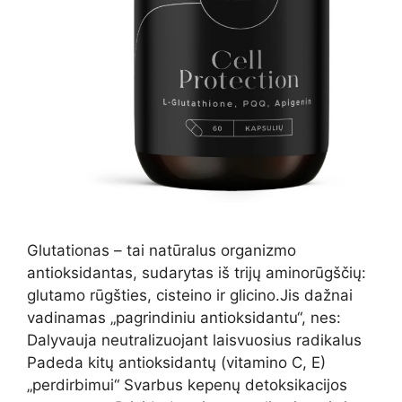
Glutationas – tai natūralus organizmo
antioksidantas, sudarytas iš trijų aminorūgščių:
glutamo rūgšties, cisteino ir glicino.Jis dažnai
vadinamas „pagrindiniu antioksidantu“, nes:
Dalyvauja neutralizuojant laisvuosius radikalus
Padeda kitų antioksidantų (vitamino C, E)
„perdirbimui“ Svarbus kepenų detoksikacijos