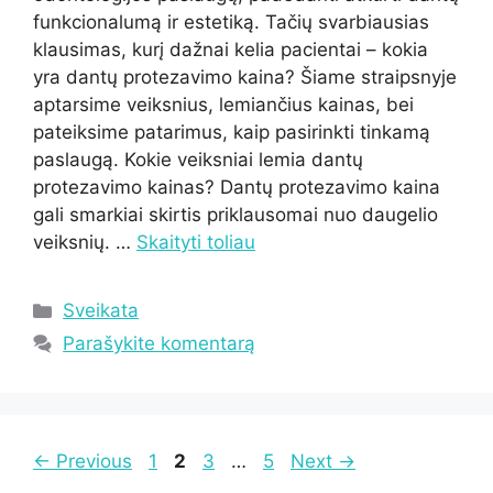
funkcionalumą ir estetiką. Tačių svarbiausias
klausimas, kurį dažnai kelia pacientai – kokia
yra dantų protezavimo kaina? Šiame straipsnyje
aptarsime veiksnius, lemiančius kainas, bei
pateiksime patarimus, kaip pasirinkti tinkamą
paslaugą. Kokie veiksniai lemia dantų
protezavimo kainas? Dantų protezavimo kaina
gali smarkiai skirtis priklausomai nuo daugelio
veiksnių. …
Skaityti toliau
Kategorijos
Sveikata
Parašykite komentarą
Page
Page
Page
Page
←
Previous
1
2
3
…
5
Next
→