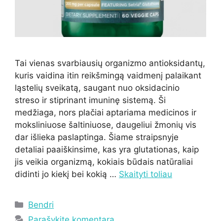
Tai vienas svarbiausių organizmo antioksidantų,
kuris vaidina itin reikšmingą vaidmenį palaikant
ląstelių sveikatą, saugant nuo oksidacinio
streso ir stiprinant imuninę sistemą. Ši
medžiaga, nors plačiai aptariama medicinos ir
moksliniuose šaltiniuose, daugeliui žmonių vis
dar išlieka paslaptinga. Šiame straipsnyje
detaliai paaiškinsime, kas yra glutationas, kaip
jis veikia organizmą, kokiais būdais natūraliai
didinti jo kiekį bei kokią …
Skaityti toliau
Kategorijos
Bendri
Parašykite komentarą