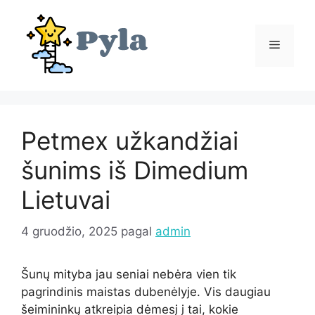
Pereiti
prie
turinio
Meniu
Petmex užkandžiai
šunims iš Dimedium
Lietuvai
4 gruodžio, 2025
pagal
admin
Šunų mityba jau seniai nebėra vien tik
pagrindinis maistas dubenėlyje. Vis daugiau
šeimininkų atkreipia dėmesį į tai, kokie