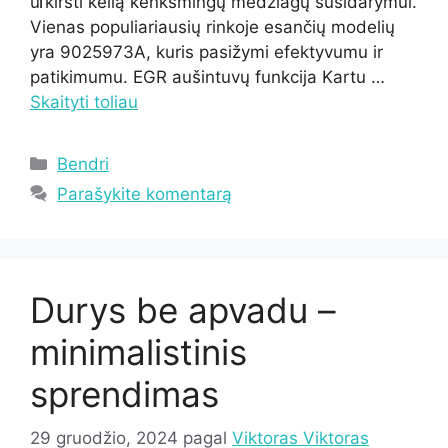
uſkirsti kelią kenksmingų medžiagų susidarymui.
Vienas populiariausių rinkoje esančių modelių
yra 9025973A, kuris pasižymi efektyvumu ir
patikimumu. EGR aušintuvų funkcija Kartu …
Skaityti toliau
Kategorijos
Bendri
Parašykite komentarą
Durys be apvadu –
minimalistinis
sprendimas
29 gruodžio, 2024
pagal
Viktoras Viktoras