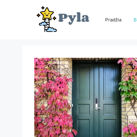
Pereiti
prie
turinio
Pradžia
B