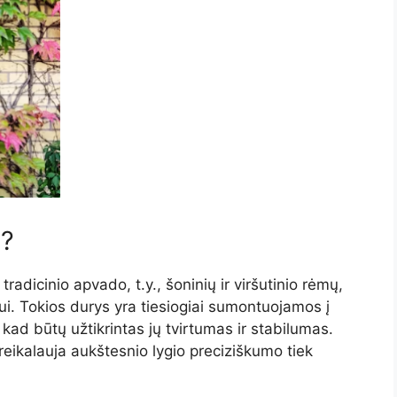
u?
 tradicinio apvado, t.y., šoninių ir viršutinio rėmų,
i. Tokios durys yra tiesiogiai sumontuojamos į
 kad būtų užtikrintas jų tvirtumas ir stabilumas.
reikalauja aukštesnio lygio preciziškumo tiek