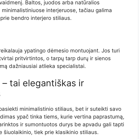
 vaidmenį. Baltos, juodos arba natūralios
 minimalistiniuose interjeruose, tačiau galima
 prie bendro interjero stiliaus.
eikalauja ypatingo dėmesio montuojant. Jos turi
irtai pritvirtintos, o tarpų tarp durų ir sienos
ą dažniausiai atlieka specialistai.
– tai elegantiškas ir
s
siekti minimalistinio stiliaus, bet ir suteikti savo
ndimas ypač tinka tiems, kurie vertina paprastumą,
inktos ir sumontuotos durys be apvadu gali tapti
 šiuolaikinio, tiek prie klasikinio stiliaus.