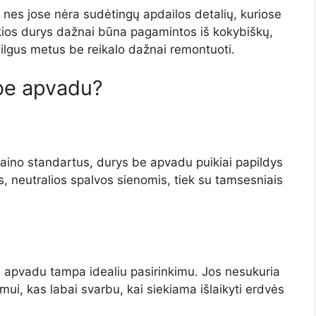
 nes jose nėra sudėtingų apdailos detalių, kuriose
okios durys dažnai būna pagamintos iš kokybiškų,
i ilgus metus be reikalo dažnai remontuoti.
 be apvadu?
dizaino standartus, durys be apvadu puikiai papildys
s, neutralios spalvos sienomis, tiek su tamsesniais
 apvadu tampa idealiu pasirinkimu. Jos nesukuria
mui, kas labai svarbu, kai siekiama išlaikyti erdvės