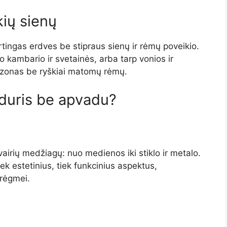
kių sienų
irtingas erdves be stipraus sienų ir rėmų poveikio.
o kambario ir svetainės, arba tarp vonios ir
s zonas be ryškiai matomų rėmų.
 duris be apvadu?
airių medžiagų: nuo medienos iki stiklo ir metalo.
k estetinius, tiek funkcinius aspektus,
drėgmei.