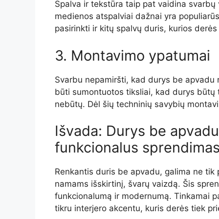
Spalva ir tekstūra taip pat vaidina svarbų
medienos atspalviai dažnai yra populiarūs
pasirinkti ir kitų spalvų duris, kurios derės
3. Montavimo ypatumai
Svarbu nepamiršti, kad durys be apvadu r
būti sumontuotos tiksliai, kad durys būtų tv
nebūtų. Dėl šių techninių savybių montavim
Išvada: Durys be apvadu 
funkcionalus sprendima
Renkantis duris be apvadu, galima ne tik pa
namams išskirtinį, švarų vaizdą. Šis spre
funkcionalumą ir modernumą. Tinkamai par
tikru interjero akcentu, kuris derės tiek prie