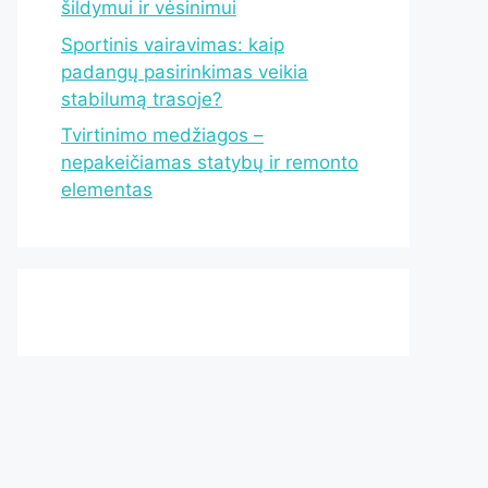
šildymui ir vėsinimui
Sportinis vairavimas: kaip
padangų pasirinkimas veikia
stabilumą trasoje?
Tvirtinimo medžiagos –
nepakeičiamas statybų ir remonto
elementas