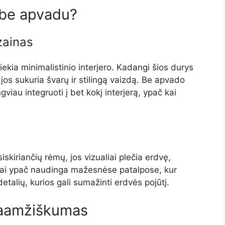
s be apvadu?
izainas
ekia minimalistinio interjero. Kadangi šios durys
os sukuria švarų ir stilingą vaizdą. Be apvado
iau integruoti į bet kokį interjerą, ypač kai
skiriančių rėmų, jos vizualiai plečia erdvę,
Tai ypač naudinga mažesnėse patalpose, kur
etalių, kurios gali sumažinti erdvės pojūtį.
lgaamžiškumas