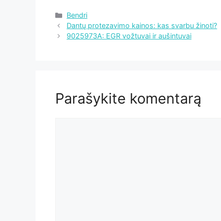
Kategorijos
Bendri
Dantų protezavimo kainos: kas svarbu žinoti?
9025973A: EGR vožtuvai ir aušintuvai
Parašykite komentarą
Komentaras