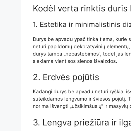
Kodėl verta rinktis duri
1. Estetika ir minimalistinis d
Durys be apvadu ypač tinka tiems, kurie si
neturi papildomų dekoratyvinių elementų, j
durys tampa „nepastebimos“, todėl jas lengv
siekiama vientisos sienos išvaizdos.
2. Erdvės pojūtis
Kadangi durys be apvadu neturi ryškiai išsi
suteikdamos lengvumo ir šviesos pojūtį. 
norima išvengti „užsikimšusių“ ir masyvių d
3. Lengva priežiūra ir i