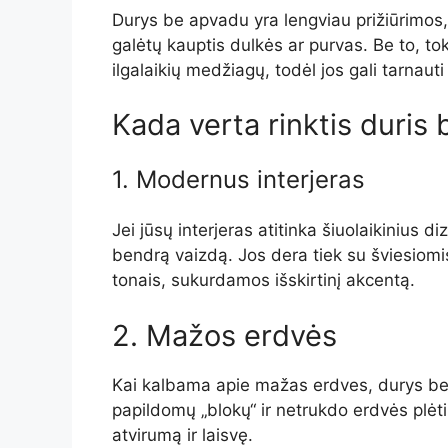
Durys be apvadu yra lengviau prižiūrimos,
galėtų kauptis dulkės ar purvas. Be to, t
ilgalaikių medžiagų, todėl jos gali tarnaut
Kada verta rinktis duris
1. Modernus interjeras
Jei jūsų interjeras atitinka šiuolaikinius 
bendrą vaizdą. Jos dera tiek su šviesiomi
tonais, sukurdamos išskirtinį akcentą.
2. Mažos erdvės
Kai kalbama apie mažas erdves, durys be
papildomų „blokų“ ir netrukdo erdvės plėti
atvirumą ir laisvę.