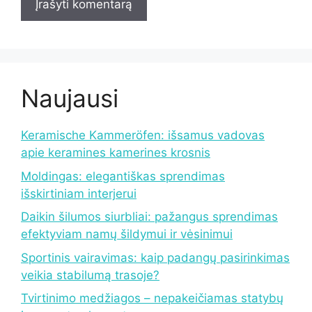
Naujausi
Keramische Kammeröfen: išsamus vadovas
apie keramines kamerines krosnis
Moldingas: elegantiškas sprendimas
išskirtiniam interjerui
Daikin šilumos siurbliai: pažangus sprendimas
efektyviam namų šildymui ir vėsinimui
Sportinis vairavimas: kaip padangų pasirinkimas
veikia stabilumą trasoje?
Tvirtinimo medžiagos – nepakeičiamas statybų