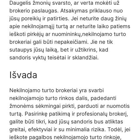
Daugelis žmonių svarsto, ar verta mokėti už
brokerio paslaugas. Atsakymas priklauso nuo
jūsų poreikių ir patirties. Jei neturite daug žinių
apie nekilnojamąjį turtą ar neturite laiko patiems
ieškoti pirkėjų ar nuomininkų,nekilnojamo turto
brokeriai gali būti nepakeičiami. Jie ne tik
sutaupys jūsų laiką, bet ir užtikrins, kad
sandoris vyktų teisėtai ir sklandžiai.
Išvada
Nekilnojamo turto brokeriai yra svarbi
nekilnojamojo turto rinkos dalis, padedanti
žmonėms sėkmingai pirkti, parduoti ar nuomotis
turtą. Pasirinkę patikimą ir profesionalų brokerį,
galite būti tikri, kad jūsų sandoris bus atliktas
greitai, efektyviai ir su minimalia rizika. Todėl, jei
ieškote pagalbos nekilnojamojo turto rinkoje,